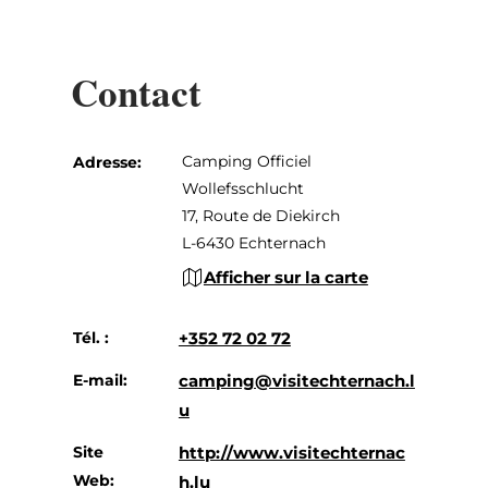
Contact
Camping Officiel
Adresse:
Wollefsschlucht
17, Route de Diekirch
L-6430 Echternach
Afficher sur la carte
Tél. :
+352 72 02 72
E-mail:
camping@visitechternach.l
u
Site
http://www.visitechternac
Web:
h.lu