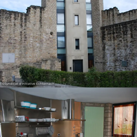
31
1
2
3
4
5
6
Prendre
©
Syndicat d'Initiative Echternach