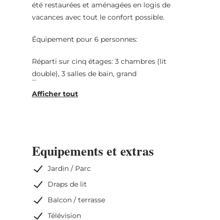
été restaurées et aménagées en logis de
vacances avec tout le confort possible.
Équipement pour 6 personnes:
Réparti sur cinq étages: 3 chambres (lit
double), 3 salles de bain, grand
salon, cuisine avec coin repas, WLAN/WIFI
gratuit, chauffage
Inclus : Draps de lit I serviettes de cuisine I
serviettes de bain
Equipements et extras
Animaux non admis I Non-fumeur
Jardin / Parc
Draps de lit
Balcon / terrasse
Télévision