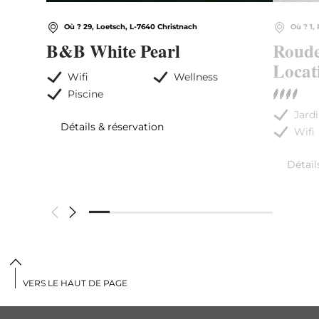
Où ? 29, Loetsch, L-7640 Christnach
Où ? 1,
B&B White Pearl
Roude
Locat
Wifi
Wellness
Piscine
Jardi
Détails & réservation
Wifi
Détail
VERS LE HAUT DE PAGE