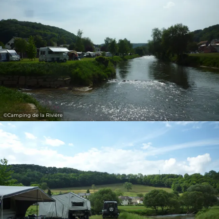
31
1
2
3
4
5
6
Prendre
©
Camping de la Rivière