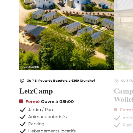
©
LetzCamp
©
Camping O
Où ? 5, Route de Beaufort, L-6360 Grundhof
Où ? 17
LetzCamp
Campi
Wolle
Fermé
Ouvre à 08h00
Jardin / Parc
Ferm
Animaux autorisés
Anim
Parking
Pisc
Hébergements locatifs