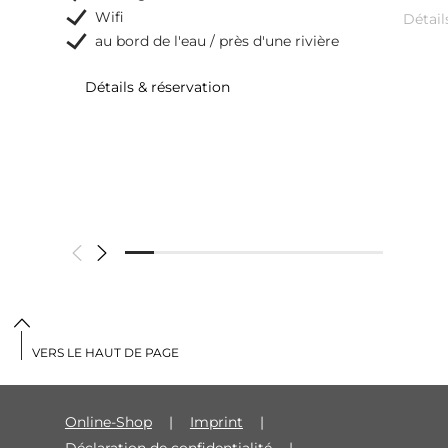
Wifi
Détail
au bord de l'eau / près d'une rivière
Détails & réservation
VERS LE HAUT DE PAGE
Online-Shop
Imprint
Déclaration de confidentialité