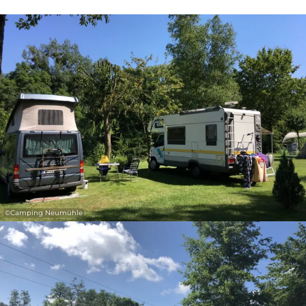
31
1
2
3
4
5
6
Prendre
©
Camping Neumühle