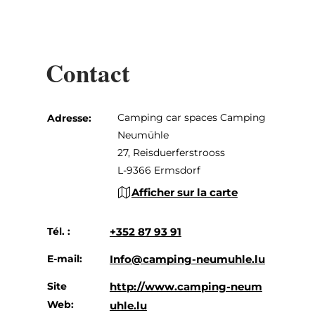
Contact
Camping car spaces Camping
Adresse:
Neumühle
27, Reisduerferstrooss
L-9366 Ermsdorf
Afficher sur la carte
Tél. :
+352 87 93 91
E-mail:
Info@camping-neumuhle.lu
Site
http://www.camping-neum
Web:
uhle.lu