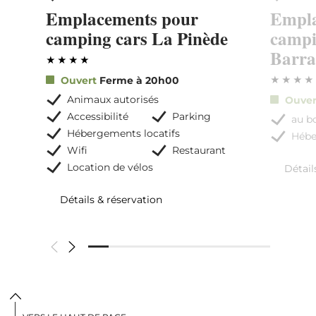
Emplacements pour
Empla
camping cars La Pinède
campi
Barra
Ouvert
Ferme à 20h00
Animaux autorisés
Ouve
Accessibilité
Parking
au bo
Hébergements locatifs
Hébe
Wifi
Restaurant
Location de vélos
Détail
Détails & réservation