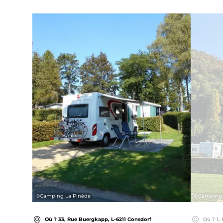
Détails & réservation
©
Camping La Pinède
©
Camping 
Où ? 33, Rue Buergkapp, L-6211 Consdorf
Où ? 1,