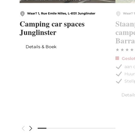
Waar? 1, Rue Emile Nilles, L-6131 Junglinster
Waar? 1
Camping car spaces
Staan
Junglinster
campe
Barra
Details & Boek
Geslo
aan d
Huu
Stel
Detail