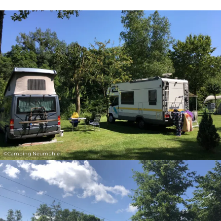
31
1
2
3
4
5
6
Nemen
©
Camping Neumühle