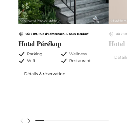
©
Pancake! Photographie
©
Sophie M
Où ? 89, Rue d'Echternach, L-6550 Berdorf
Où ? 12
Hotel Pérékop
Hotel
Parking
Wellness
Détail
Wifi
Restaurant
Détails & réservation