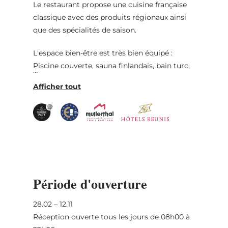
Le restaurant propose une cuisine française
classique avec des produits régionaux ainsi
que des spécialités de saison.
L'espace bien-être est très bien équipé :
Piscine couverte, sauna finlandais, bain turc,
bain aromatique, salle de repos avec chaises
longues chauffées, salle de fitness.
Espace bien-être et massage avec lits
Sanotherm, soins du visage, massage
classique, hot stone, ayurveda, massage
Lomi Lomi.
Période d'ouverture
28.02 – 12.11
Réception ouverte tous les jours de 08h00 à