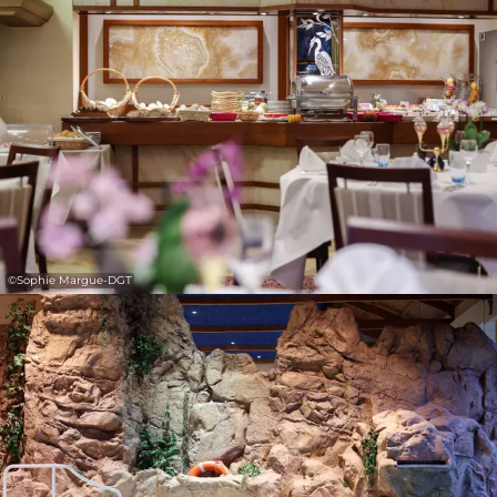
31
1
2
3
4
5
6
Prendre
©
Sophie Margue-DGT