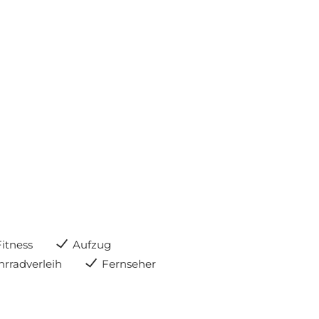
Fitness
Aufzug
hrradverleih
Fernseher