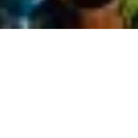
Les communes de la Région Mullerthal
allient patrimoine, culture et paysages
naturels remarquables. Chaque localité
possède son propre caractère et invite les
visiteurs à découvrir la Petite Suisse
Luxembourgeoise sous un angle différent.
Entre centres animés et villages paisibles, la
région dévoile toute sa diversité et son
authenticité. Partez à la découverte de son
riche patrimoine culturel, de ses paysages
pittoresques et des nombreux trésors que