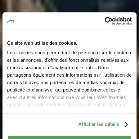
Ce site web utilise des cookies.
Les cookies nous permettent de personnaliser le contenu
et les annonces, d'offrir des fonctionnalités relatives aux
médias sociaux et d'analyser notre trafic. Nous
partageons également des informations sur l'utilisation de
notre site avec nos partenaires de médias sociaux, de
La région et ses
publicité et d'analyse, qui peuvent combiner celles-ci
communes
avec d'autres informations que vous leur avez fournies
ou qu'ils ont collectées lors de votre utilisation de leurs
services.
Découvrez le charme des localités de la Région
Afficher les détails
Mullerthal, riches en histoire et en beauté naturelle.