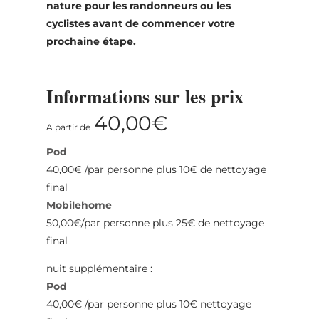
nature pour les randonneurs ou les
31
1
2
3
4
5
6
cyclistes avant de commencer votre
prochaine étape.
Prendre
Informations sur les prix
40,00€
A partir de
Pod
40,00€ /par personne plus 10€ de nettoyage
final
Mobilehome
50,00€/par personne plus 25€ de nettoyage
final
nuit supplémentaire :
Pod
40,00€ /par personne plus 10€ nettoyage