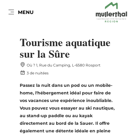
FR
MENU
Go
Go
Go
Go
to
to
to
to
DATUM AUSWÄHLEN
GÄSTE
content
search
navi
footer
Tourisme aquatique
Nombre de visiteurs
sur la Sûre
Nombre d'adultes
Où ? 1, Rue du Camping, L-6580 Rosport
lun
mar
mer
jeu
ven
sam
dim
3 de nuitées
27
28
29
30
31
1
2
Passez la nuit dans un pod ou un mobile-
Nombre d'enfants
3
4
5
6
7
8
9
home, l'hébergement idéal pour faire de
vos vacances une expérience inoubliable.
10
11
12
13
14
15
16
Vous pouvez vous essayer au ski nautique,
Prendre
au stand-up paddle ou au kayak
17
18
19
20
21
22
23
directement au bord de la Sauer. Il offre
24
25
26
27
28
29
30
également une détente idéale en pleine