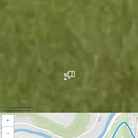
©
Visit Luxembourg
+
–