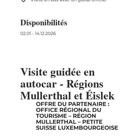
Après Diekirch, on revient dans la Région
Mullerthal à Larochette (château), puis de
nouveau à Echternach. Il s’agit d’un circuit
Disponibilités
d‘une journée, tous les arrêts sont facultatifs.
02.01 - 14.12.2026
Visite guidée en
autocar - Régions
Mullerthal et Éislek
OFFRE DU PARTENAIRE :
OFFICE RÉGIONAL DU
TOURISME – RÉGION
MULLERTHAL – PETITE
SUISSE LUXEMBOURGEOISE