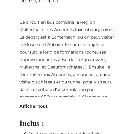
de, en, fr, nl, lu
Ce circuit en bus combine la Région
Mullerthal et les Ardennes luxembourgeoises.
Le départ est à Echternach, où on peut visiter
le Musée de l‘Abbaye. Ensuite, le trajet se
poursuit le long de formations rocheuses
impressionnantes à Berdorf (Aquatower),
Mullerthal et Beaufort (château). Ensuite, le
tour mène aux Ardennes, à Vianden, où une
visite du château et du tunnel pour visiteurs
dans la centrale d‘accumulation par
pompage SEO est possible. À Clervaux, on
peut visiter l‘exposition de photos « Family of
Man », célèbre au monde entier. En passant
par Wiltz et Esch/Sûre, une visite de
Inclus :
l‘imposant château de Bourscheid s’impose.
Visite en bus avec un guide officiel