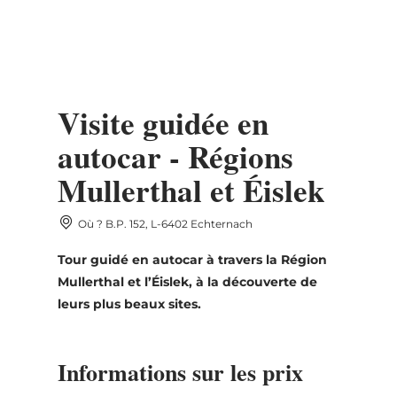
MENU
Go
Go
Go
Go
to
to
to
to
DATUM AUSWÄHLEN
content
search
navi
footer
Visite guidée en
autocar - Régions
Mullerthal et Éislek
lun
mar
mer
jeu
ven
sam
dim
Où ? B.P. 152, L-6402 Echternach
27
28
29
30
31
1
2
Tour guidé en autocar à travers la Région
3
4
5
6
7
8
9
Mullerthal et l’Éislek, à la découverte de
leurs plus beaux sites.
10
11
12
13
14
15
16
17
18
19
20
21
22
23
Informations sur les prix
24
25
26
27
28
29
30