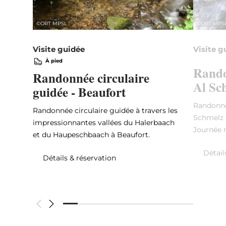
©
ORT MPSL
©
ORT MPS
Visite guidée
Visite g
À pied
Rando
Randonnée circulaire
Al Sc
guidée - Beaufort
Randonné
Randonnée circulaire guidée à travers les
Schmelz à
impressionnantes vallées du Halerbaach
Journée 
et du Haupeschbaach à Beaufort.
Détail
Détails & réservation