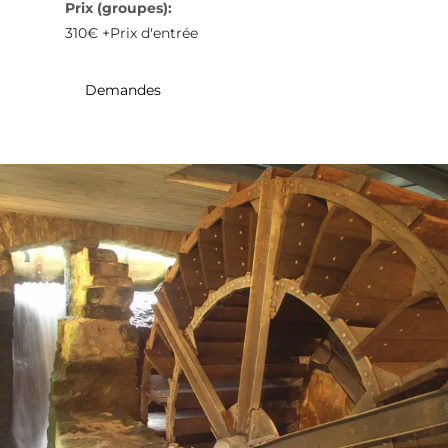
Prix (groupes):
31
1
2
3
4
5
6
310€ +Prix d'entrée
Prendre
Demandes