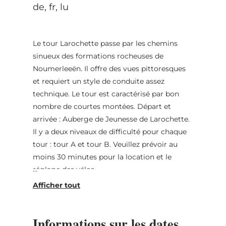
de, fr, lu
Le tour Larochette passe par les chemins
sinueux des formations rocheuses de
Noumerleeën. Il offre des vues pittoresques
et requiert un style de conduite assez
technique. Le tour est caractérisé par bon
nombre de courtes montées. Départ et
arrivée : Auberge de Jeunesse de Larochette.
Il y a deux niveaux de difficulté pour chaque
tour : tour A et tour B. Veuillez prévoir au
moins 30 minutes pour la location et le
réglage des vélos.
Pour une randonnée guidée en VTT
électrique, un supplément de 25 € est
facturé.
Informations sur les dates