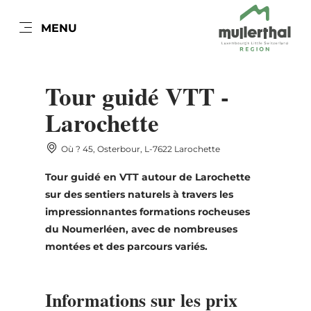
FR
MENU
Go
Go
Go
Go
to
to
to
to
DATUM AUSWÄHLEN
content
search
navi
footer
Tour guidé VTT -
Larochette
Où ? 45, Osterbour, L-7622 Larochette
lun
mar
mer
jeu
ven
sam
dim
Tour guidé en VTT autour de Larochette
27
28
29
30
31
1
2
sur des sentiers naturels à travers les
3
4
5
6
7
8
9
impressionnantes formations rocheuses
du Noumerléen, avec de nombreuses
10
11
12
13
14
15
16
montées et des parcours variés.
17
18
19
20
21
22
23
Informations sur les prix
24
25
26
27
28
29
30