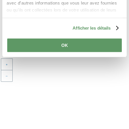
avec d'autres informations que vous leur avez fournies
ou qu'ils ont collectées lors de votre utilisation de leurs
Attractions aux
services.
alentours
Afficher les détails
TOUR GUIDÉ VTT -
LAROCHETTE
OK
+
–