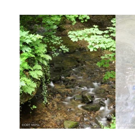
Détails & réservation
©
ORT MPSL
©
ORT MPS