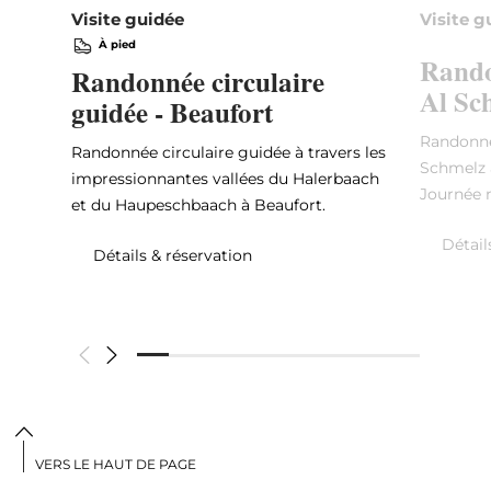
Visite guidée
Visite g
À pied
Rando
Randonnée circulaire
Al Sc
guidée - Beaufort
Randonné
Randonnée circulaire guidée à travers les
Schmelz à
impressionnantes vallées du Halerbaach
Journée 
et du Haupeschbaach à Beaufort.
Détail
Détails & réservation
VERS LE HAUT DE PAGE