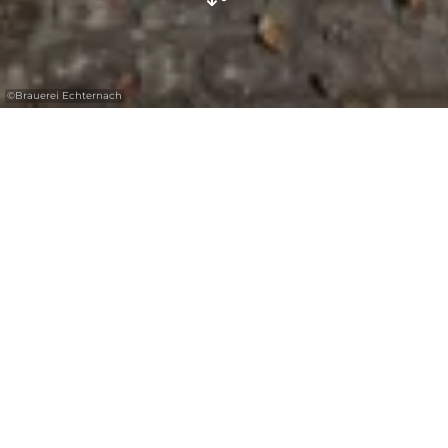
©
Brauerei Echternach
Brouwerij in Bech bekend om uitstekend
bier
De Echternach brouwerij ligt in de naburige
gemeente Bech en wordt gekenmerkt door
de productie van bieren van hoge kwaliteit.
Tegelijkertijd is het productievolume
aanzienlijk lager in vergelijking met de
traditionele grote brouwerijen.