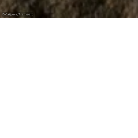
©
Kuijpers/Frameart
Likeur van het kasteel Beaufort
Al onze likeuren zijn naturprodukten zonder
chemische toevoegingen, zij dienen koel
geserveerd en bewaard te worden. Cassero is
een likeur van zwarte bessen met hoog
vitamine C gehalte.
Cassero
kan puur, als
likeur gedronken worden, of naar keuze
gemengd worden met kersenbrandewijn,
bronwater, wiite wijn (Kir), champagne (Kir
Royal), of heet water als grog.
Cassero-
Kirsch
is een likeur bestaande uit Cassero en