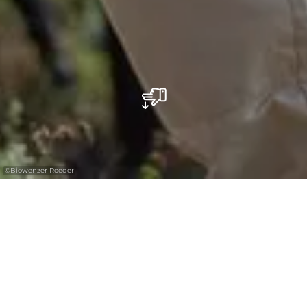
©
Biowenzer Roeder
Maison viticole Roeder
Sinds 2011 wordt aan de Sauer biologische
wijn geteeld. "Maison Viticole Roeder"