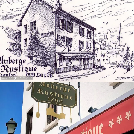
31
1
2
3
4
5
6
Nemen
©
Auberge Rustique