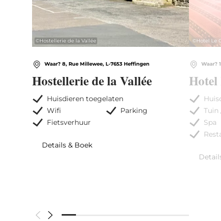
©
Hostellerie de la Vallée
©
Hotel Le 
Waar? 8, Rue Millewee, L-7653 Heffingen
Waar? 1
Hostellerie de la Vallée
Hotel
Huisdieren toegelaten
Huis
Wifi
Parking
Tuin 
Fietsverhuur
Spa
Rest
Details & Boek
Detail