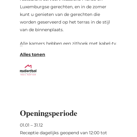
Luxemburgse gerechten, en in de zomer
kunt u genieten van de gerechten die
worden geserveerd op het terras in de stijl
van de binnenplaats.
Alle kamers hebben een zithoek met kabel-tv.
WiFi is gratis beschikbaar in het hele hotel.
De omgeving is ideaal voor wandelaars en
fietsers. Het Duits-Luxemburgse natuurpark
ligt op slechts een paar minuten rijden en de
stad Echternach met zijn beroemde basiliek
ligt op 20 minuten rijden.
Openingsperiode
01.01 – 31.12
Receptie dagelijks geopend van 12:00 tot