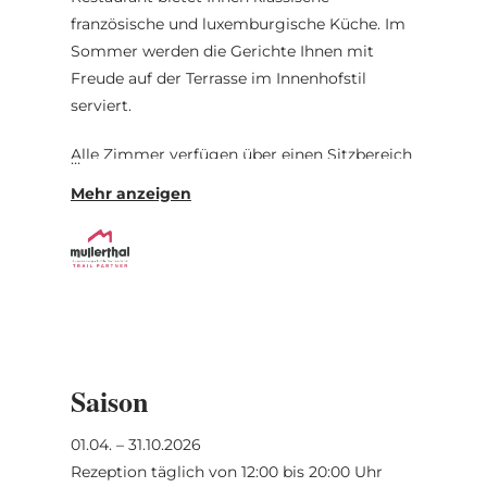
französische und luxemburgische Küche. Im
Sommer werden die Gerichte Ihnen mit
Freude auf der Terrasse im Innenhofstil
serviert.
Alle Zimmer verfügen über einen Sitzbereich
mit Kabel-TV. Das WLAN ist im gesamten
Hotel kostenfrei zugänglich.
Die Umgebung ist ideal für Wanderer und
Radfahrer. Der Deutsch-Luxemburgische
Naturpark liegt nur wenige Fahrminuten
entfernt und die Stadt Echternach mit der
berühmten Basilika erreichen Sie in 20
Saison
Fahrminuten.
01.04. – 31.10.2026
Rezeption täglich von 12:00 bis 20:00 Uhr