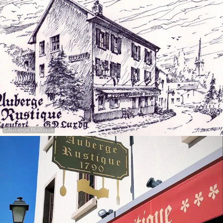
31
1
2
3
4
5
6
Übernehmen
©
Auberge Rustique