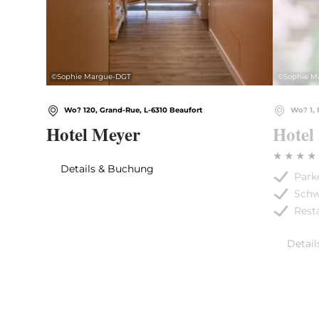
©
Sophie Margue-DGT
©
Sophie M
Wo? 120, Grand-Rue, L-6310 Beaufort
Wo? 1, 
Hotel Meyer
Hotel
Details & Buchung
Park
Sch
Rest
Detai