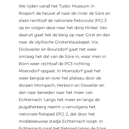
aangegeven en loopt deels over de nationale
We rijden vanaf het Tudor Museum in
fietspaden PC2 Echternach en PC3 Des Trois
Rosport de heuvel af naar de rivier de Sûre en
Rivières.
slaan rechtsaf de nationale fietsroute (PC) 3
op en volgen deze naar het dorp Hinkel. Van
Bezienswaardigheden: Tudor museum in
daaruit gaat het de berg op naar Girst en dan
Rosport, Hermitage "Girsterklaus",
naar de idyllische Girsterklauskapel. Via
"Kulturhaff Millermoler" (thee en andere
Dickweiler en Boursdorf gaat het weer
regionale producten) in Hinkel, Echternach
omlaag het dal van de Sûre in, waar men in
(meer, gastronomie, cultuur).
Born weer rechtsaf de PC3 richting
Moersdorf opgaat. In Moersdorf gaat het
weer bergop en over het plateau door de
dorpen Mompach, Herborn en Osweiler en
dan naar beneden naar het meer van
Echternach. Langs het meer en langs de
jeugdherberg neemt u vervolgens het
nationale fietspad (PC) 2, dat door het
middeleeuwse stadje Echternach loopt. In
Echternach gaat het fietspad langs de Sûre