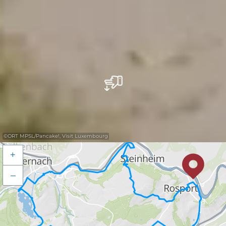
©
ORT MPSL/Pancake!, Visit Luxembourg
+
–