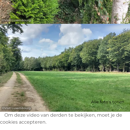
©
Visit Luxembourg
Alle foto's tonen
©
Visit Luxembourg
Om deze video van derden te bekijken, moet je de
cookies accepteren.