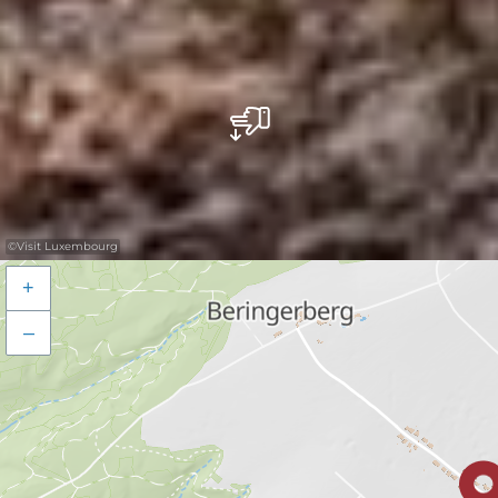
©
Visit Luxembourg
+
–