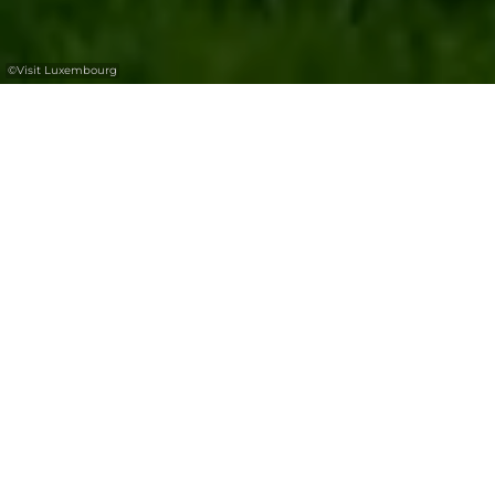
©
Visit Luxembourg
+
–