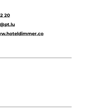
62 20
@pt.lu
ww.hoteldimmer.co