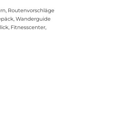
ern, Routenvorschläge
Gepäck, Wanderguide
ck, Fitnesscenter,