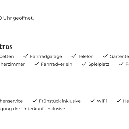
0 Uhr geöffnet.
tras
betten
Fahrradgarage
Telefon
Gartente
cherzimmer
Fahrradverleih
Spielplatz
F
henservice
Frühstück inklusive
WiFi
He
igung der Unterkunft inklusive