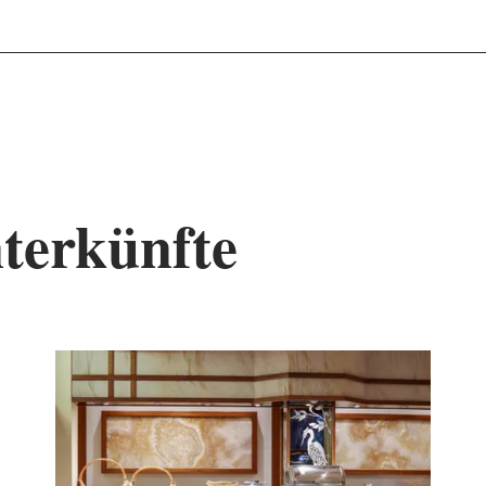
terkünfte
tails & Buchung
Details & B