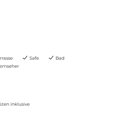
rrasse
Safe
Bad
ernseher
izen inklusive