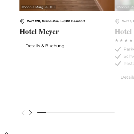
©
Sophie Margue-DGT
©
Sophie M
Wo? 120, Grand-Rue, L-6310 Beaufort
Wo? 1, 
Hotel Meyer
Hotel
Details & Buchung
Park
Sch
Rest
Detai