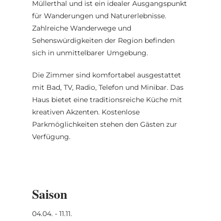
Müllerthal und ist ein idealer Ausgangspunkt
31
1
2
3
4
5
6
für Wanderungen und Naturerlebnisse.
Zahlreiche Wanderwege und
Übernehmen
Sehenswürdigkeiten der Region befinden
sich in unmittelbarer Umgebung.
Die Zimmer sind komfortabel ausgestattet
mit Bad, TV, Radio, Telefon und Minibar. Das
Haus bietet eine traditionsreiche Küche mit
kreativen Akzenten. Kostenlose
Parkmöglichkeiten stehen den Gästen zur
Verfügung.
Saison
04.04. - 11.11.