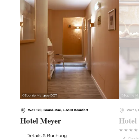
©
Sophie Margue-DGT
©
Sophie M
Wo? 120, Grand-Rue, L-6310 Beaufort
Wo? 1, 
Hotel Meyer
Hotel
Details & Buchung