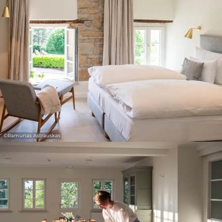
31
1
2
3
4
5
6
Übernehmen
©
Ramunas Astrauskas