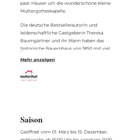
paar Häuser um die wunderschöne kleine
Muttergotteskapelle.
Die deutsche Bestsellerautorin und
leidenschaftliche Gastgeberin Theresa
Baumgärtner und ihr Mann haben das
historische Bauernhaus von 1850 mit viel
Liebe zum Detail renoviert. Die zehn Zimmer
des romantischen Refugiums sind modern
und man spürt zugleich immer eine warme,
ganz besondere Atmosphäre.
Konferenzräume für private und Business
Events.
Saison
Geöffnet vom 01. März bis 15. Dezember,
mittwochs ab 15:00 Uhr bis sonntags 11:00