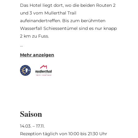
Das Hotel liegt dort, wo die beiden Routen 2
und 3 vom Mullerthal Trail
aufeinandertreffen. Bis zum berühmten
Wasserfall Schiessentümel sind es nur knapp
2 km zu Fuss.
Das Gourmetrestaurant le Cigalon unter der
Leitung des Küchenchefs und Besitzers
Philippe Stoque bietet klassische und
raffinierte französische Küche mit einem
Hauch von Provence und frischen Kräutern
und Gemüse aus dem großzügigen
Gemüsegarten des Hotels.
Gratis Garage für Motorräder.
Saison
Gastronomische Angebote, im Herbst
14.03. – 17.11.
Wildsaison.
Rezeption täglich von 10:00 bis 21:30 Uhr