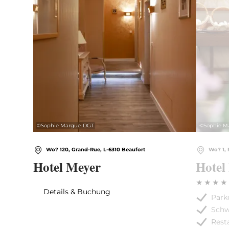
©
Sophie Margue-DGT
©
Sophie M
Wo? 120, Grand-Rue, L-6310 Beaufort
Wo? 1, 
Hotel Meyer
Hotel
Details & Buchung
Park
Sch
Rest