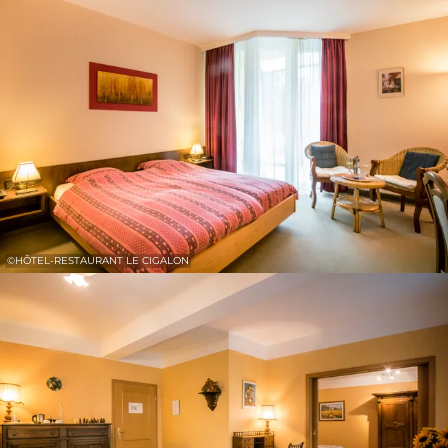
31
1
2
3
4
5
6
Übernehmen
©
HÔTEL-RESTAURANT LE CIGALON