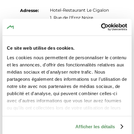
Hotel-Restaurant Le Cigalon
Adresse:
1, Rue de l'Ernz Noire
L-6245 Mullerthal
Auf Karte anzeigen
Ce site web utilise des cookies.
Tel.:
+352 79 94 95
Les cookies nous permettent de personnaliser le contenu
E-Mail:
cigalon@pt.lu
et les annonces, d'offrir des fonctionnalités relatives aux
médias sociaux et d'analyser notre trafic. Nous
Webseite:
http://www.lecigalon.lu
partageons également des informations sur l'utilisation de
notre site avec nos partenaires de médias sociaux, de
publicité et d'analyse, qui peuvent combiner celles-ci
avec d'autres informations que vous leur avez fournies
ou qu'ils ont collectées lors de votre utilisation de leurs
services.
Afficher les détails
Anreise planen