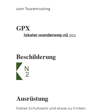
Ausgangspunkt zurück. Ein Teil der
Wanderung folgt der Route der ehemaligen
zum Tourenrouting
Schmalspurbahn Jhangli, die von 1882-1948
genutzt wurde.
GPX
lokaler-wanderweg-n2
gpx
Beschilderung
Ausrüstung
Festes Schuhwerk und etwas zu trinken.