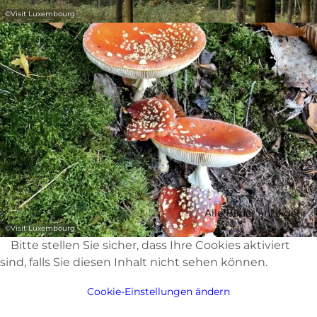
©
Visit Luxembourg
Alle Bilder anzeigen
©
Visit Luxembourg
Bitte stellen Sie sicher, dass Ihre Cookies aktiviert
sind, falls Sie diesen Inhalt nicht sehen können.
Cookie-Einstellungen ändern