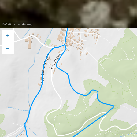
©
Visit Luxembourg
+
–