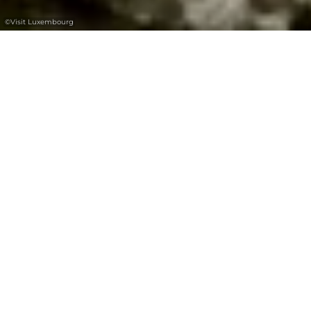
©
Visit Luxembourg
+
–