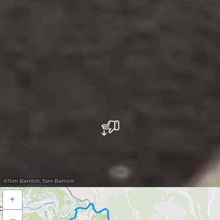
©
Tom Barnich, Tom Barnich
+
–