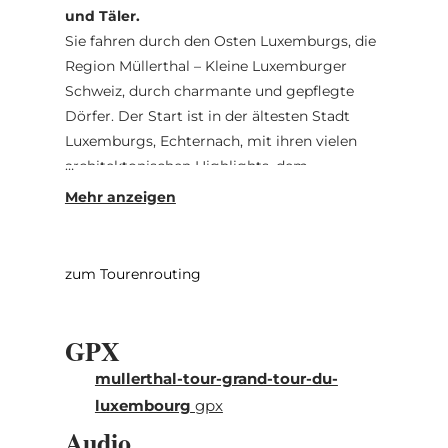
und Täler.
Sie fahren durch den Osten Luxemburgs, die
Region Müllerthal – Kleine Luxemburger
Schweiz, durch charmante und gepflegte
Dörfer. Der Start ist in der ältesten Stadt
Luxemburgs, Echternach, mit ihren vielen
architektonischen Highlights, dem
beschaulichen Markplatz und der Rue de la
Gare zum Flanieren. Entlang von
Sandsteinfelsformationen, den geologischen
Highlights des Mëllerdall UNESCO Global
zum Tourenrouting
Geoparks, geht es weiter zu den Burgen in
Beaufort und Larochette, wo man etwas
GPX
mehr Zeit einplanen sollte, als nur für einen
Fotostopp. Bourglinster und sein Schloss
mullerthal-tour-grand-tour-du-
bestechen durch mittelalterliches Flair. Auf
luxembourg
gpx
Plateaus, an blühenden Wiesen und Feldern
Audio
entlang geht es zurück in die Abteistadt