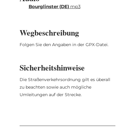
Echternach.
Bourglinster (DE)
mp3
Die Mëllerdall Rundtour ist nicht einzeln
beschildert. Auf großen Teilen folgt die
Wegbeschreibung
Strecke dem Verlauf der "Grand Tour du
Luxembourg".
Folgen Sie den Angaben in der GPX-Datei.
Die Route führt durch folgende
Ortschaften: Echternach, Berdorf, Mullerthal,
Sicherheitshinweise
Christnach, Beaufort, Reisdorf, Folkendange,
Nommern, Larochette, Heffingen, Fischbach,
Die Straßenverkehrsordnung gilt es überall
Bourglinster, Junglinster, Mompach,
zu beachten sowie auch mögliche
Echternach.
Umleitungen auf der Strecke.