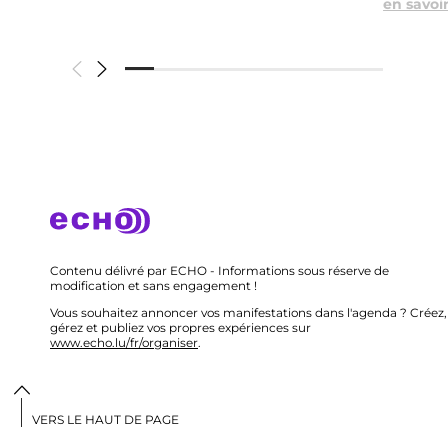
en savoir
Contenu délivré par ECHO - Informations sous réserve de
modification et sans engagement !
Vous souhaitez annoncer vos manifestations dans l'agenda ? Créez,
gérez et publiez vos propres expériences sur
www.echo.lu/fr/organiser
.
VERS LE HAUT DE PAGE