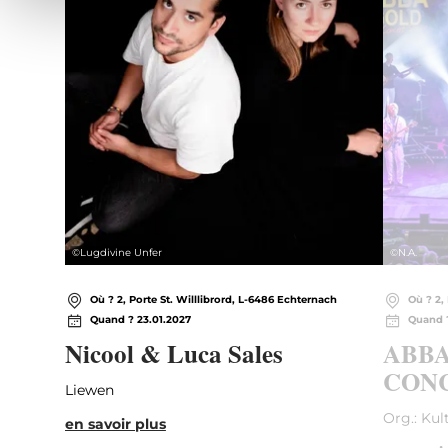
©
Lugdivine Unfer
©
N.A.
Où ? 2, Porte St. Willlibrord, L-6486 Echternach
Où ? 2,
Quand ? 23.01.2027
Quand ?
Nicool & Luca Sales
ABBA
CONC
Liewen
Org.: Kul
en savoir plus