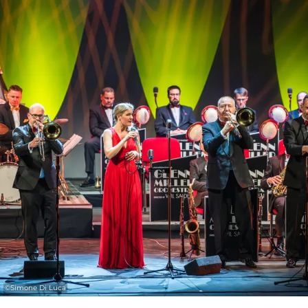
.
Le public peut s’attendre à un spectacle
grandiose aux sonorités douces et
swingantes.
©
Simone Di Luca