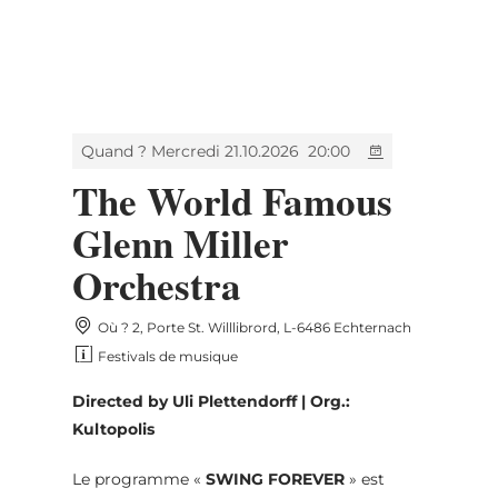
MENU
Go
Go
Go
Go
to
to
to
to
content
search
navi
footer
Quand ? Mercredi 21.10.2026
20:00
The World Famous
Glenn Miller
Orchestra
Où ? 2, Porte St. Willlibrord, L-6486 Echternach
Festivals de musique
Directed by Uli Plettendorff | Org.:
Kultopolis
Le programme «
SWING FOREVER
» est