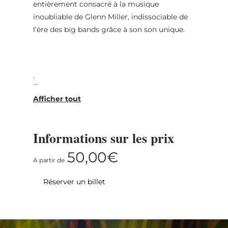
entièrement consacré à la musique
inoubliable de Glenn Miller, indissociable de
l’ère des big bands grâce à son son unique.
.
Le spectacle propose non seulement des
chefs-d’œuvre instrumentaux, mais accorde
également une grande importance à la partie
Informations sur les prix
vocale. La talentueuse chanteuse du groupe
et le groupe vocal à cinq voix « Moonlight
50,00€
A partir de
Serenaders », inspiré des Modernaires, sont
d’autres moments forts du spectacle qui
Réserver un billet
invite le public à plonger dans l’âge d’or des
décennies passées.