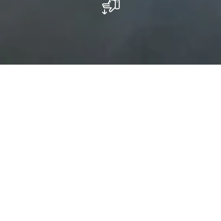
Cascade Schiessentümpel /
Schéissendëmpel
Quand on parle du Schiessentümpel, on parle
également du pont qui passe au-dessus de la
cascade de la rivière Ernz noire. Le pont de
grès fut construit en 1879 et bien qu'il ne
remplisse aucune fonction en termes de
mobilité au Luxembourg, à l‘exception