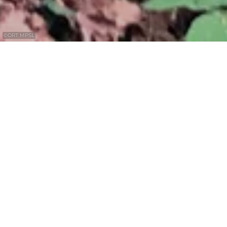
©
ORT MPSL
Impressionnantes gorges rocheuses
dolomitiques sur le circuit local R8 ainsi
que sur le Mullerthal Trail Route 1.
Le "Alkummer" est une imposante gorge
dolomitique. La dolomite forme des falaises
abruptes et est divisée par un réseau de
fissures verticales et de fractures (fentes).
L'eau coule à travers les fentes de la dolomite
et s'accumule sur les marnes sous-jacentes,
une roche riche en argile. Pendant