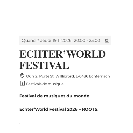
MENU
Go
Go
Go
Go
to
to
to
to
content
search
navi
footer
Quand ? Jeudi 19.11.2026
20:00 - 23:00
ECHTER’WORLD
FESTIVAL
Où ? 2, Porte St. Willlibrord, L-6486 Echternach
Festivals de musique
Festival de musiques du monde
Echter’World Festival 2026 – ROOTS
.
.