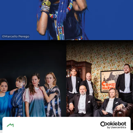
©
Marcello Perego
Toutes les photos
©
IDAfotografias / Lynn Theisen