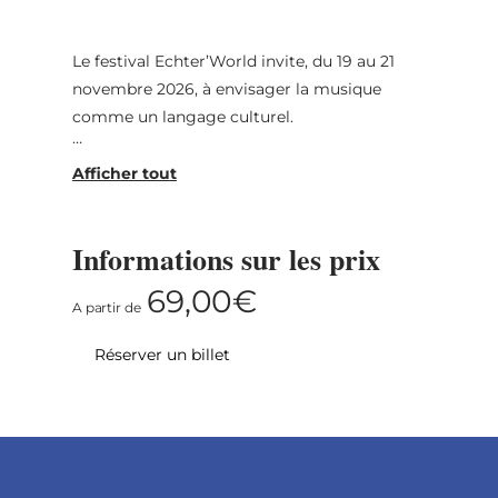
Le festival Echter’World invite, du 19 au 21
novembre 2026, à envisager la musique
comme un langage culturel.
Placées sous le thème directeur de cette
édition, « Roots », trois soirées explorent les
Informations sur les prix
racines des musiques du monde ainsi que les
69,00€
origines des langues, des dialectes et des
A partir de
traditions orales, dans leurs contextes sociaux
Réserver un billet
et culturels.
Le festival s’ouvre avec « Roots Luxembourg
x Switzerland », un dialogue entre petits pays,