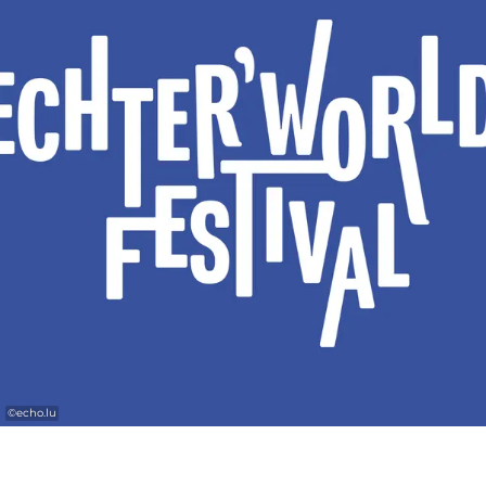
leurs dialectes et leurs identités linguistiques.
Suivent « Roots Africa » avec Fatoumata
Diawara et « Roots Portugal » avec Ana
Moura.
Le programme est complété par des
découvertes culinaires propres à chaque
culture – Roots comme une expérience
globale où se rencontrent musique, langue
et saveurs.
Line-Up 2026
©
echo.lu
19.11 –
ROOTS LUXEMBOURG x switzerland: