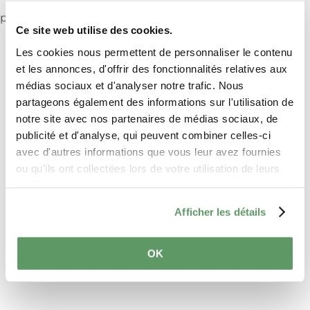
Veillez à activer les cookies au cas où vous ne verriez
pas ce contenu.
Ce site web utilise des cookies.
Modifier les paramètres des cookies
Les cookies nous permettent de personnaliser le contenu
et les annonces, d'offrir des fonctionnalités relatives aux
médias sociaux et d'analyser notre trafic. Nous
partageons également des informations sur l'utilisation de
notre site avec nos partenaires de médias sociaux, de
publicité et d'analyse, qui peuvent combiner celles-ci
Lieu
avec d'autres informations que vous leur avez fournies
ou qu'ils ont collectées lors de votre utilisation de leurs
services.
TRIFOLION Echternach
Adresse:
2, Porte St. Willlibrord
Afficher les détails
L-6486 Echternach
Afficher sur la carte
OK