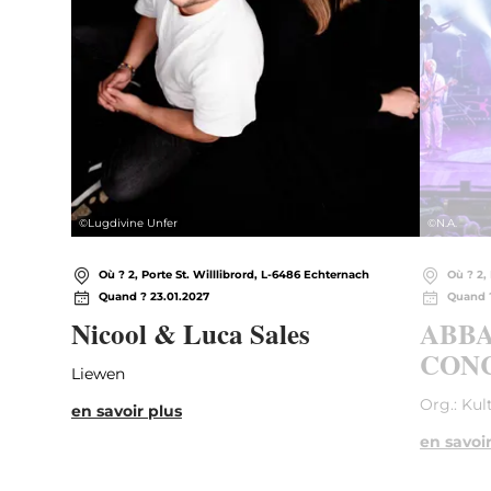
©
Lugdivine Unfer
©
N.A.
Où ? 2, Porte St. Willlibrord, L-6486 Echternach
Où ? 2,
Quand ? 23.01.2027
Quand ?
Nicool & Luca Sales
ABBA
CONC
Liewen
Org.: Kul
en savoir plus
en savoir