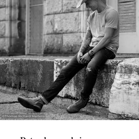
Un séjour de quinze ans dans l’est du
Tennessee, dont plusieurs années comme
pompier à plein temps, a rendu la transition
du rock alternatif vers l’Americana
particulièrement organique. Enregistré à
Nashville avec Tom Bukovac, quadruple
guitariste de l’année, l’album allie profondeur
artistique et élégance sonore.
.
Toujours membre de K’s Choice, avec
©
Thomas Richard Mertens
lesquels il a marqué la scène rock
internationale, Sam Bettens met aujourd’hui