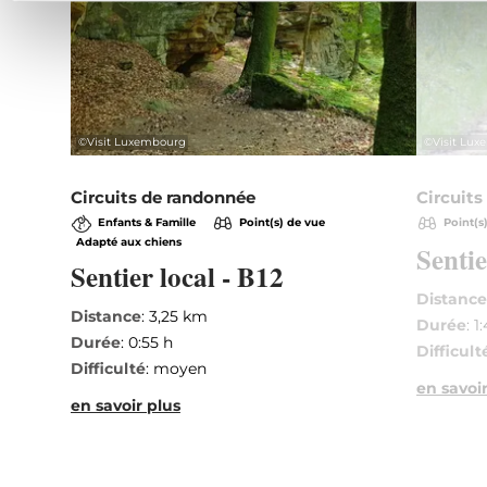
©
Visit Luxembourg
©
Visit Lu
Circuits de randonnée
Circuits
Enfants & Famille
Point(s) de vue
Point(s
Adapté aux chiens
Sentie
Sentier local - B12
Distanc
Distance
: 3,25 km
Durée
: 1
Durée
: 0:55 h
Difficult
Difficulté
: moyen
en savoir
en savoir plus