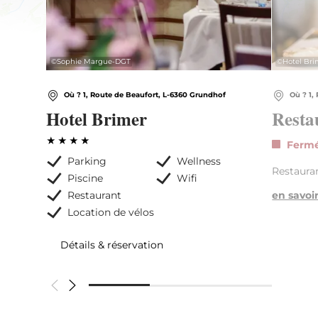
©
Sophie Margue-DGT
©
Hotel Bri
Où ? 1, Route de Beaufort, L-6360 Grundhof
Où ? 1,
Hotel Brimer
Resta
Ferm
Parking
Wellness
Restaura
Piscine
Wifi
Restaurant
en savoi
Location de vélos
Détails & réservation