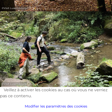
©
Visit Luxembourg
Toutes les photos
©
Visit Luxembourg
Veillez à activer les cookies au cas où vous ne verriez
pas ce contenu.
Modifier les paramètres des cookies