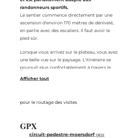
randonneurs sportifs.
Le sentier commence directement par une
ascension d'environ 170 mètres de dénivelé,
en partie avec des escaliers. Il faut avoir le
pied sûr.
Lorsque vous arrivez sur le plateau, vous avez
une belle vue sur le paysage. L'itinéraire se
poursuit plus confortablement à travers le
village de Givenich, à travers les champs et à
travers le Härebësch. Ensuite, vous entamez
une descente où il faudra également avec le
pied sûr. En somme, une belle randonnée
pour le routage des visites
variée, mais parfois exigeante.
GPX
circuit-pedestre-moersdorf
gpx