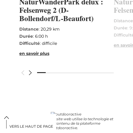
NaturWanderPark delux :
Natur
Felsenweg 2 (D-
Felse
Bollendorf/L-Beaufort)
Distanc
Durée
: 9
Distance
: 20,29 km
Difficult
Durée
: 6:00 h
Difficulté
: difficile
en savoir
en savoir plus
Ce site web utilise la technologie et
le contenu de la plateforme
VERS LE HAUT DE PAGE
Outdooractive.