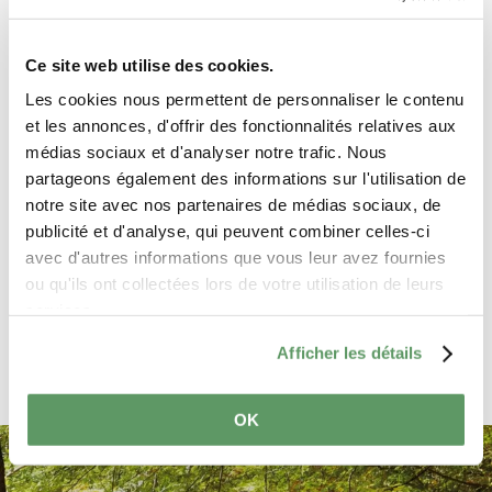
Planifier l’itinéraire
Ce site web utilise des cookies.
Les cookies nous permettent de personnaliser le contenu
et les annonces, d'offrir des fonctionnalités relatives aux
Commentaires sur la
médias sociaux et d'analyser notre trafic. Nous
tournée
partageons également des informations sur l'utilisation de
notre site avec nos partenaires de médias sociaux, de
publicité et d'analyse, qui peuvent combiner celles-ci
Signaler un problème
avec d'autres informations que vous leur avez fournies
ou qu'ils ont collectées lors de votre utilisation de leurs
services.
Afficher les détails
OK