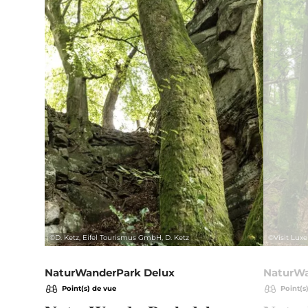
©
D. Ketz, Eifel Tourismus GmbH, D. Ketz
©
Visit Lu
NaturWanderPark Delux
NaturWa
Point(s) de vue
Point(s