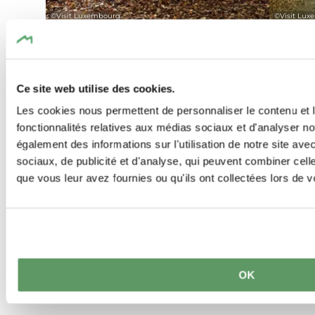
©
Visit Luxembourg
©
Visit Lu
Circuits de randonnée
Circuits
Enfants
Circuit auto-pédestre
Adapté aux
Ce site web utilise des cookies.
Sentie
Grundhof
Les cookies nous permettent de personnaliser le contenu et l
fonctionnalités relatives aux médias sociaux et d'analyser no
Distanc
Fermé
- Ce tour est actuellement
également des informations sur l'utilisation de notre site av
Durée
: 0
fermé !
sociaux, de publicité et d'analyse, qui peuvent combiner cell
Difficult
Distance
: 10,99 km
que vous leur avez fournies ou qu'ils ont collectées lors de vo
Durée
: 3:15 h
en savoir
Difficulté
: moyen
en savoir plus
OK