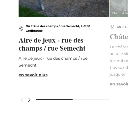
©
Michal H
Où ? Rue des champs / rue Semecht, L-6150
Où ? 8,
Godbrange
Châte
Aire de jeux - rue des
champs / rue Semecht
Le châtea
au XIIe si
Aire de jeux - rue des champs / rue
luxembou
Semecht
travaux d
jusqu’en 
en savoir plus
en savoi