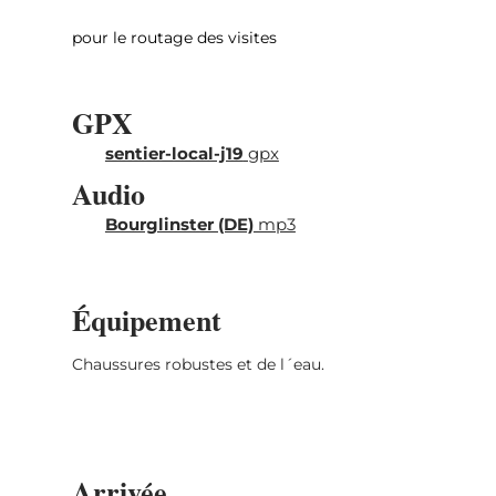
revivre des temps révolus.
pour le routage des visites
GPX
sentier-local-j19
gpx
Audio
Bourglinster (DE)
mp3
Équipement
Chaussures robustes et de l´eau.
Arrivée