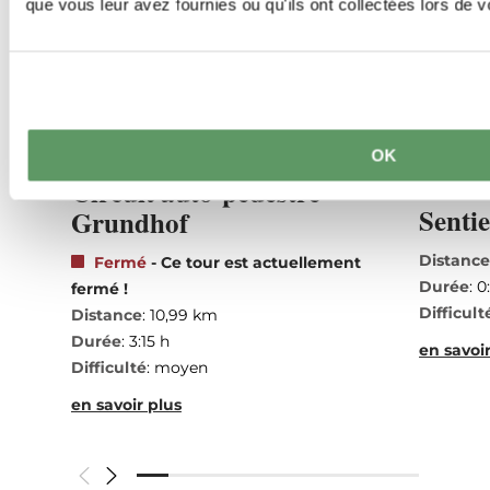
que vous leur avez fournies ou qu'ils ont collectées lors de vo
©
Visit Luxembourg
©
Visit Lu
Circuits de randonnée
Circuits
OK
Enfants
Circuit auto-pédestre
Adapté aux
Sentie
Grundhof
Distanc
Fermé
- Ce tour est actuellement
Durée
: 0
fermé !
Difficult
Distance
: 10,99 km
Durée
: 3:15 h
en savoir
Difficulté
: moyen
en savoir plus