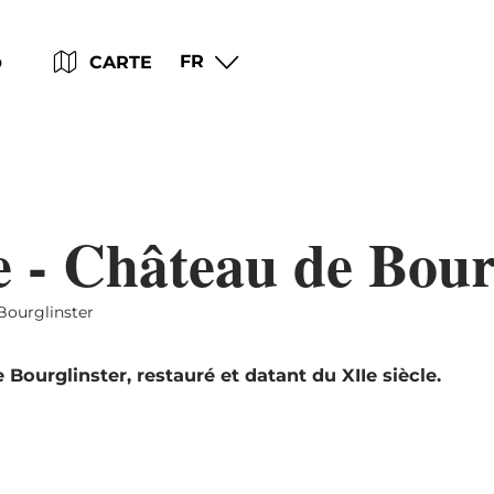
Go
Go
Go
Go
p
FR
CARTE
to
to
to
to
content
search
navi
footer
e - Château de Bour
Bourglinster
 Bourglinster, restauré et datant du XIIe siècle.