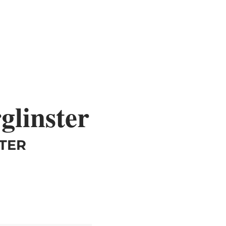
glinster
STER