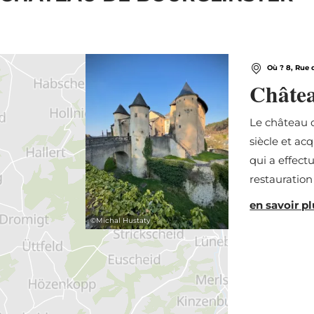
Où ? 8, Rue 
Châtea
Le château d
siècle et ac
qui a effect
restauration
en savoir pl
©
Michal Hustaty