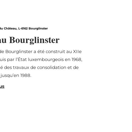
en savoir plus
du Château, L-6162 Bourglinster
u Bourglinster
e Bourglinster a été construit au XIIe
quis par l’État luxembourgeois en 1968,
ué des travaux de consolidation et de
 jusqu’en 1988.
us