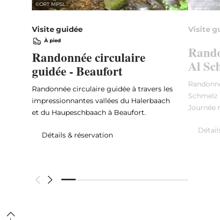
©
ORT MPSL
©
ORT MPS
Visite guidée
Visite g
À pied
Rando
Randonnée circulaire
Al Sc
guidée - Beaufort
Randonné
Randonnée circulaire guidée à travers les
Schmelz à
impressionnantes vallées du Halerbaach
Journée 
et du Haupeschbaach à Beaufort.
Détail
Détails & réservation