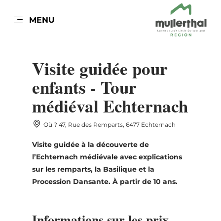
FR
MENU
Go
Go
Go
Go
to
to
to
to
DATUM AUSWÄHLEN
content
search
navi
footer
Visite guidée pour
enfants - Tour
médiéval Echternach
lun
mar
mer
jeu
ven
sam
dim
Où ? 47, Rue des Remparts, 6477 Echternach
27
28
29
30
31
1
2
Visite guidée à la découverte de
3
4
5
6
7
8
9
l’Echternach médiévale avec explications
sur les remparts, la Basilique et la
10
11
12
13
14
15
16
Procession Dansante. À partir de 10 ans.
17
18
19
20
21
22
23
24
25
26
27
28
29
30
Informations sur les prix