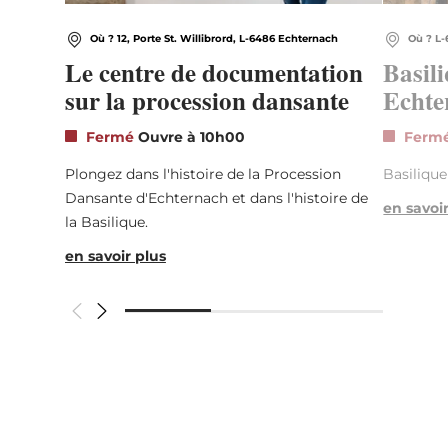
Où ? 12, Porte St. Willibrord, L-6486 Echternach
Où ? L
Le centre de documentation
Basil
sur la procession dansante
Echte
Fermé
Ouvre à 10h00
Ferm
Plongez dans l'histoire de la Procession
Basilique
Dansante d'Echternach et dans l'histoire de
en savoi
la Basilique.
en savoir plus