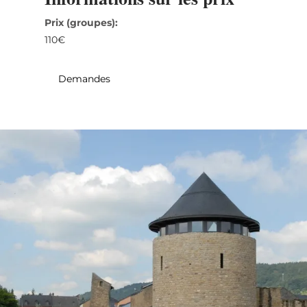
31
1
2
3
4
5
6
Prix (groupes):
110€
Prendre
Demandes