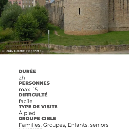
©
Peuky Barone-Wagener / LFT
DURÉE
2h
PERSONNES
max. 15
DIFFICULTÉ
facile
TYPE DE VISITE
À pied
GROUPE CIBLE
Familles, Groupes, Enfants, seniors