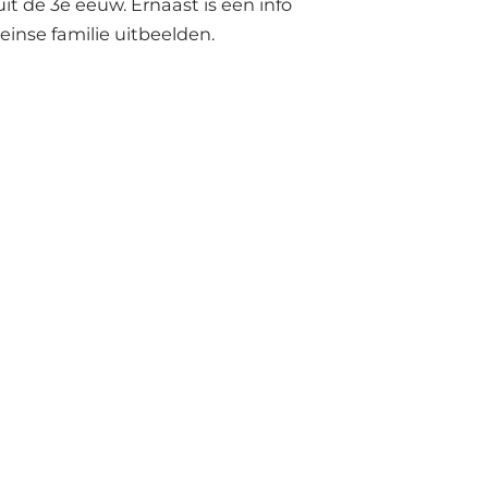
it de 3e eeuw. Ernaast is een info
inse familie uitbeelden.