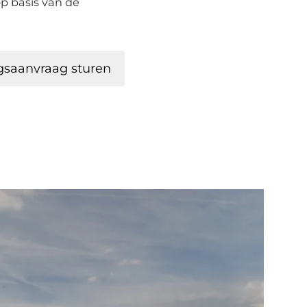
p basis van de
gsaanvraag sturen