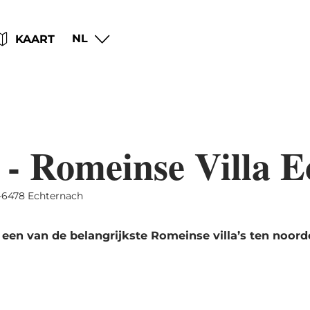
Go
Go
Go
Go
NL
KAART
to
to
to
to
content
search
navi
footer
 - Romeinse Villa 
-6478 Echternach
 een van de belangrijkste Romeinse villa’s ten noord