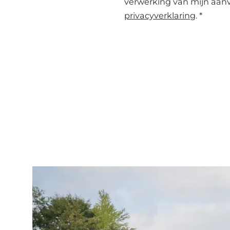
verwerking van mijn aan
privacyverklaring
. *