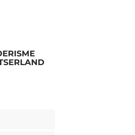
OERISME
ITSERLAND