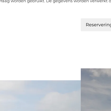
vraag worden gebruikt. De gegevens worden verwerkt o
Reserverin