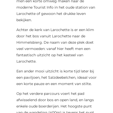
men een korte omweg maken naar de
moderne Tourist Info in het oude station van
Larochette of gewoon het drukke leven
bekijken.
Achter de kerk van Larochette is er een klim
door het bos vanuit Larochette naar de
Himmelsbierg. De naam van deze plek doet
veel vermoeden: vanaf hier heeft men een
fantastisch uitzicht op het kasteel van
Larochette.
Een ander mooi uitzicht is korte tijd later bij
een paviljoen, het Salzdeebelchen, ideaal voor
een korte pauze en een moment van stilte.
Op het verdere parcours voert het pad
afwisselend door bos en open land, en langs
enkele oude boerderijen. Het hoogste punt
van de wandeling (400m) is tevens het punt