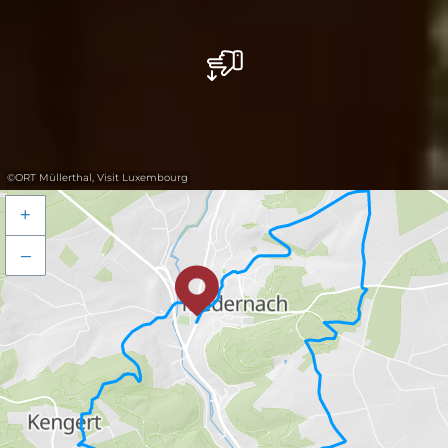
©
ORT Müllerthal, Visit Luxembourg
+
–