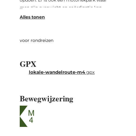
men zijn evenwicht en coördinatie kan
testen. Later loopt men langs een bron
(Ousterbur) met drinkwaterkwaliteit en
verderop door het bedrijvige stadje
Larochette met tal van cafés en een levendig
voor rondreizen
marktplein - perfect voor een stop. Vanaf
daar gaat men verder met een prachtig
GPX
uitzicht op het kasteel van Fiels. Bos,
weilanden en open land wisselen elkaar
lokale-wandelroute-m4
gpx
aangenaam af op dit pad.
Bewegwijzering