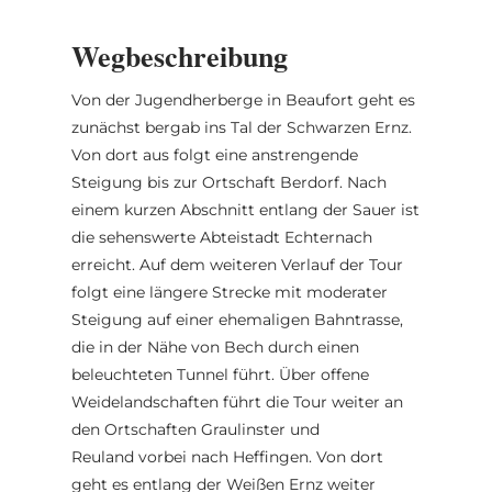
in Richtung Larochette, wo sich eine Rast
und die Besichtigung der Burg
Wegbeschreibung
anbieten. Weiter geht’s am Fluss entlang
über Reisdorf nach Dillingen und über
Von der Jugendherberge in Beaufort geht es
einen letzten steilen Anstieg zum
zunächst bergab ins Tal der Schwarzen Ernz.
Ausgangspunkt zurück.
Von dort aus folgt eine anstrengende
Steigung bis zur Ortschaft Berdorf. Nach
Foto: © Mullerthal Cycling / Lutz
einem kurzen Abschnitt entlang der Sauer ist
die sehenswerte Abteistadt Echternach
erreicht. Auf dem weiteren Verlauf der Tour
folgt eine längere Strecke mit moderater
Steigung auf einer ehemaligen Bahntrasse,
die in der Nähe von Bech durch einen
beleuchteten Tunnel führt. Über offene
Weidelandschaften führt die Tour weiter an
den Ortschaften Graulinster und
Reuland vorbei nach Heffingen. Von dort
geht es entlang der Weißen Ernz weiter