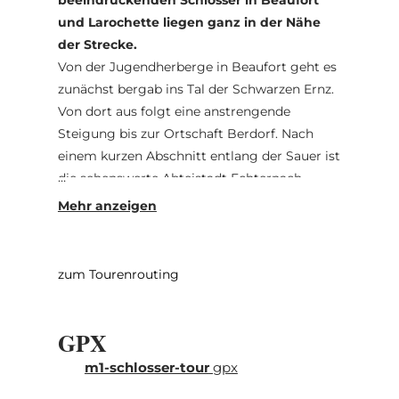
und Larochette liegen ganz in der Nähe
der Strecke.
Von der Jugendherberge in Beaufort geht es
zunächst bergab ins Tal der Schwarzen Ernz.
Von dort aus folgt eine anstrengende
Steigung bis zur Ortschaft Berdorf. Nach
einem kurzen Abschnitt entlang der Sauer ist
die sehenswerte Abteistadt Echternach
erreicht. Auf dem weiteren Verlauf der Tour
folgt eine längere Strecke mit moderater
Steigung auf einer ehemaligen Bahntrasse,
die in der Nähe von Bech durch einen
zum Tourenrouting
beleuchteten Tunnel führt. Über offene
Weidelandschaften führt die Tour weiter an
GPX
den Ortschaften Graulinster und
Reuland vorbei nach Heffingen. Von dort
m1-schlosser-tour
gpx
geht es entlang der Weißen Ernz weiter