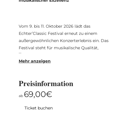
musikalischer Exzellenz
Vom 9. bis 11. Oktober 2026 lädt das
Echter’Classic Festival erneut zu einem
außergewöhnlichen Konzerterlebnis ein. Das
Festival steht für musikalische Qualität,
stilistische Vielfalt und die Begegnung
international renommierter Künstler:innen
mit einem begeisterten Publikum. In
besonderer Atmosphäre verbindet das
Preisinformation
Echter’Classic klassische Tradition mit
modernen Interpretationen und schafft
69,00€
ab
Raum für intensive, emotionale
Konzerterlebnisse.
Ticket buchen