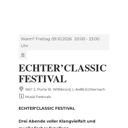
MENÜ
Zum
Zur
Zur
Zum
Hauptinhalt
Suche
Navigation
Footer
springen
springen
springen
springen
Wann? Freitag 09.10.2026
20:00 - 23:00
Uhr
ECHTER’CLASSIC
FESTIVAL
Wo? 2, Porte St. Willlibrord, L-6486 Echternach
Musik Festivals
ECHTER’CLASSIC FESTIVAL
Drei Abende voller Klangvielfalt und