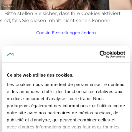
©
echo.lu
Weitere Tarife finden Sie auf der Seite des
Bitte stellen Sie sicher, dass Ihre Cookies aktiviert
jeweiligen Konzertes.
sind, falls Sie diesen Inhalt nicht sehen können.
Cookie-Einstellungen ändern
Veranstaltungsort
Ce site web utilise des cookies.
Les cookies nous permettent de personnaliser le contenu
et les annonces, d'offrir des fonctionnalités relatives aux
TRIFOLION Echternach
Adresse:
médias sociaux et d'analyser notre trafic. Nous
2, Porte St. Willlibrord
partageons également des informations sur l'utilisation de
L-6486 Echternach
notre site avec nos partenaires de médias sociaux, de
Auf Karte anzeigen
publicité et d'analyse, qui peuvent combiner celles-ci
avec d'autres informations que vous leur avez fournies