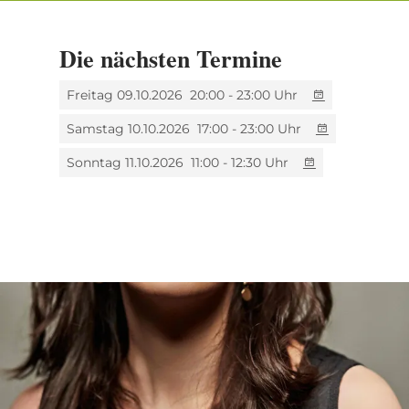
09.10 – Scala & Kolacny Brothers |
SCALA 30
Die nächsten Termine
10.10 – Naama Liany |
Cité d’amour
Freitag 09.10.2026
20:00 - 23:00 Uhr
10.10 – Andreas Mader
Samstag 10.10.2026
17:00 - 23:00 Uhr
11.10 – Duo Kiasma |
Matinée
Sonntag 11.10.2026
11:00 - 12:30 Uhr
Preise
Festivalpass: 99,00€
Ermäßigt: 69,00€