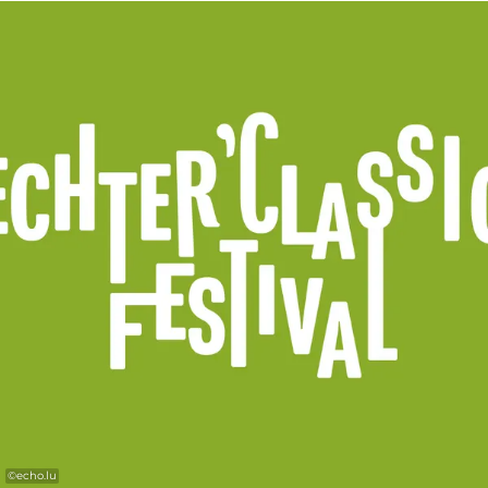
Das Line-up 2026 verspricht drei
hochkarätige Tage mit international
gefeierten Ensembles und herausragenden
Solist:innen. Von eindrucksvollen
Chorarrangements über virtuose
Klavierkunst bis hin zu kammermusikalischer
Präzision bietet das Festival ein
facettenreiches Programm, das klassische
Musik neu erlebbar macht.
.
.
Line-Up 2026
©
echo.lu