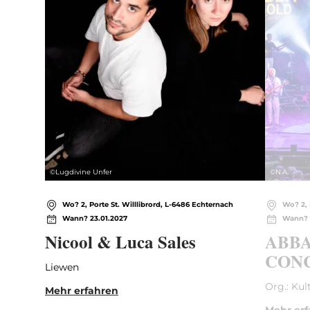
©
Lugdivine Unfer
©
N.A.
Wo? 2, Porte St. Willlibrord, L-6486 Echternach
Wo? 2, 
Wann? 23.01.2027
Wann? 
Nicool & Luca Sales
ABBA
CONC
Liewen
Org.: Kul
Mehr erfahren