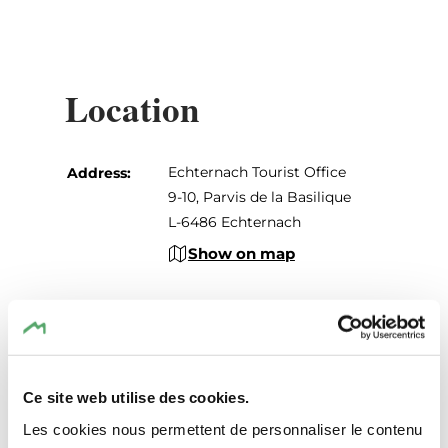
Echternach Tourist Office
Location
9-10, Parvis de la Basilique
Echternach Tourist Office
L-6486 Echternach
Address:
9-10, Parvis de la Basilique
touristinfo@visitechternach.lu oder T.+352
L-6486 Echternach
720 230
Show on map
Ce site web utilise des cookies.
Les cookies nous permettent de personnaliser le contenu