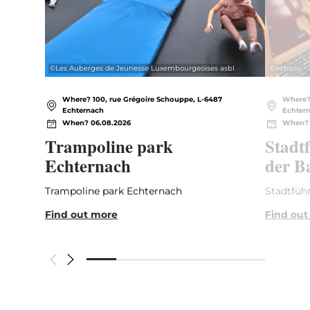
©
Les Auberges de Jeunesse Luxembourgeoises asbl.
©
echo.lu
Where? 100, rue Grégoire Schouppe, L-6487
Where? 
Echternach
Echter
When? 06.08.2026
When? 
Trampoline park
Stadt
Echternach
der B
Trampoline park Echternach
Stadtführ
Find out more
Find out