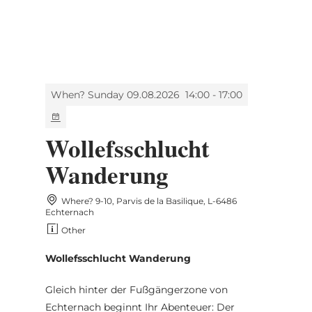
MENU
Go
Go
Go
Go
to
to
to
to
content
search
navi
footer
When? Sunday 09.08.2026
14:00 - 17:00
Wollefsschlucht
Wanderung
Where? 9-10, Parvis de la Basilique, L-6486
Echternach
Other
Wollefsschlucht Wanderung
Gleich hinter der Fußgängerzone von
Echternach beginnt Ihr Abenteuer: Der