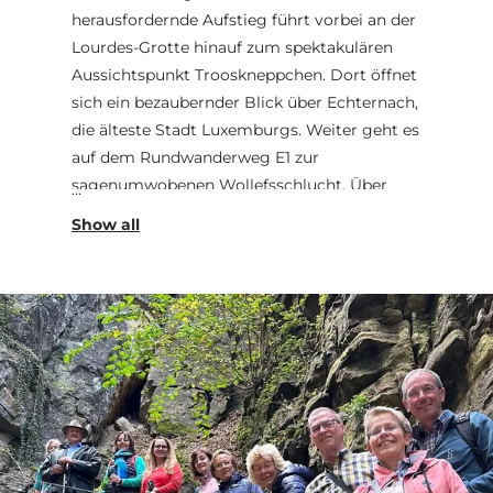
herausfordernde Aufstieg führt vorbei an der
Lourdes-Grotte hinauf zum spektakulären
Aussichtspunkt Trooskneppchen. Dort öffnet
sich ein bezaubernder Blick über Echternach,
die älteste Stadt Luxemburgs. Weiter geht es
auf dem Rundwanderweg E1 zur
sagenumwobenen Wollefsschlucht. Über
viele Stufen steigen Sie mit dem
Wanderguide hinab in die enge, bis zu 50
Meter hohe Schlucht, in der die Felswände
steil emporragen. Unterwegs erzählt der
Guide spannende Sagen und Legenden – und
verrät, warum es in der „Wollefsschlucht“
garantiert keine Wölfe gibt. In einem großen
Bogen führt der Weg hinab ins Tal und
entlang des historischen Wasserkanals aus
der Abteizeit zurück ins Zentrum.