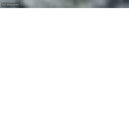
©
C.Bosseler
Welcome to the
Mullerthal Region –
Luxembourg’s Little
Switzerland
In the Mullerthal Region – Luxembourg’s
Little Switzerland, the visitor can spend a
diversified vacation. Echternach, the eldest
city of the country, is considered as historic
hot spot and capital of the whole region.
Hikers will encounter a well signalled hiking