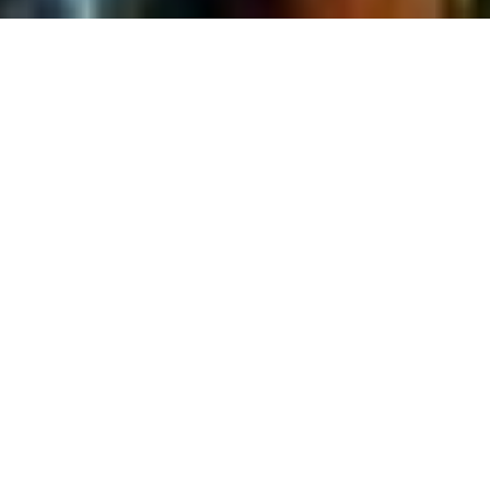
The localities of the Mullerthal Region offer a
blend of history, culture, and picturesque
landscapes. Many villages have their unique
charm. From the bustling centers to the
tranquil village life, visitors can experience
the true essence of Luxembourg's Little
Switzerland. Discover the cultural heritage
and picturesque beauty of the region’s
villages, each offering a different perspective
of this scenic area.