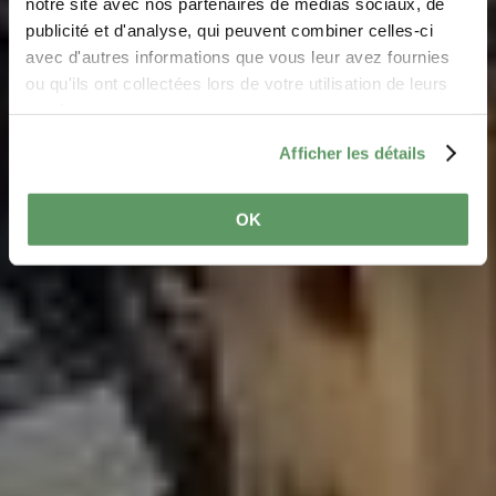
notre site avec nos partenaires de médias sociaux, de
The region and its
publicité et d'analyse, qui peuvent combiner celles-ci
municipalities
avec d'autres informations que vous leur avez fournies
ou qu'ils ont collectées lors de votre utilisation de leurs
services.
Explore the charm of the Mullerthal Region’s localities,
Afficher les détails
rich in history and natural beauty
OK