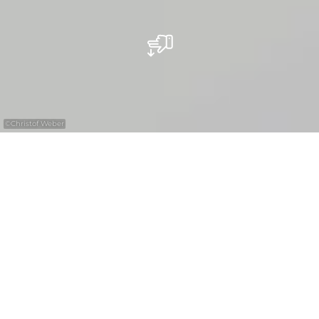
©
Christof Weber
Whether for team building activities,
meetings, seminars, congress or an
extraordinary meeting point in a
breathtaking natural scenery, in the midst of
our spectacular rock formations - we have
the right spot for you. Ask our guided tours
team which cultural tour, guided hike or bus