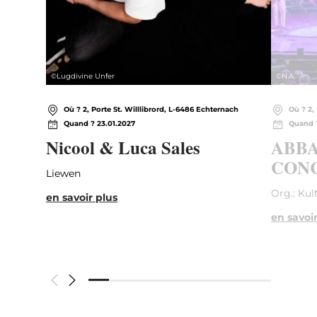
©
Lugdivine Unfer
©
N.A.
Où ? 2, Porte St. Willlibrord, L-6486 Echternach
Où ? 2,
Quand ? 23.01.2027
Quand ?
Nicool & Luca Sales
ABBA
CONC
Liewen
Org.: Kul
en savoir plus
en savoir