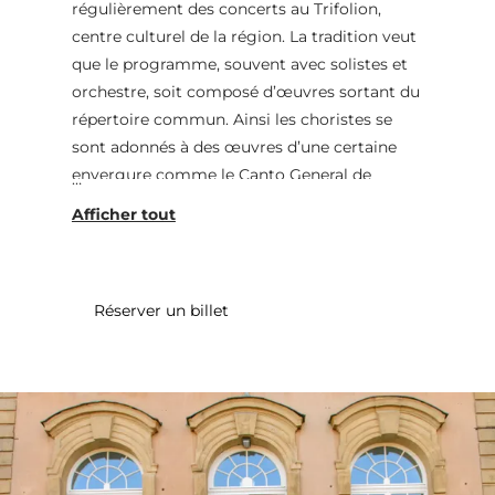
régulièrement des concerts au Trifolion,
centre culturel de la région. La tradition veut
que le programme, souvent avec solistes et
orchestre, soit composé d’œuvres sortant du
répertoire commun. Ainsi les choristes se
sont adonnés à des œuvres d’une certaine
envergure comme le Canto General de
Theodorakis, la « Schöpfung » de Haydn, la «
Petite Messe Solennelle » de Rossini, des
Messes à double chœur de Rheinberger et de
V. Williams, du « Roi David » d’Arthur
Réserver un billet
Honegger … Cette année la musique royale
sera au programme avec les « Coronation
Anthems » de G.F. Handel et le très célèbre «
Te Deum » de Marc Antoine Charpentier. Le
choix de ces œuvres a sans doute été inspiré
par le passage de pouvoir à la Maison Grand-
Ducale il y a tout juste une année.