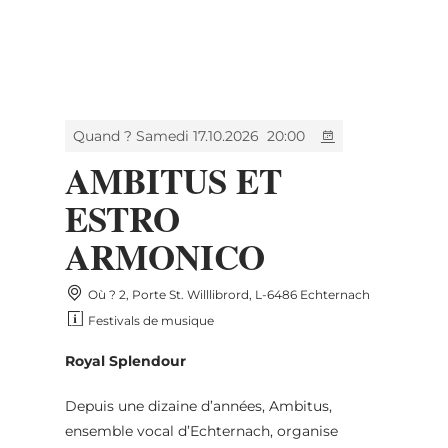
MENU
Go
Go
Go
Go
to
to
to
to
content
search
navi
footer
Quand ? Samedi 17.10.2026
20:00
AMBITUS ET
ESTRO
ARMONICO
Où ? 2, Porte St. Willlibrord, L-6486 Echternach
Festivals de musique
Royal Splendour
Depuis une dizaine d’années, Ambitus,
ensemble vocal d’Echternach, organise