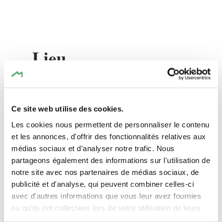
CORONATION ANTHEMS – G.F. Händel
Soprano –
Gerlinde SÄMANN
Lieu
Countertenor –
Jeff MACK
Tenor –
Benoît PORCHEROT
TRIFOLION Echternach
Adresse:
2, Porte St. Willlibrord
Bass –
Franz SCHILLING
Ce site web utilise des cookies.
L-6486 Echternach
Les cookies nous permettent de personnaliser le contenu
Orchestra –
ESTRO ARMONICO
Afficher sur la carte
et les annonces, d'offrir des fonctionnalités relatives aux
Choir –
AMBITUS
médias sociaux et d'analyser notre trafic. Nous
partageons également des informations sur l'utilisation de
Conductor –
Roby SCHILTZ
.
notre site avec nos partenaires de médias sociaux, de
publicité et d'analyse, qui peuvent combiner celles-ci
avec d'autres informations que vous leur avez fournies
ou qu'ils ont collectées lors de votre utilisation de leurs
services.