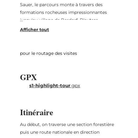
Sauer, le parcours monte à travers des
formations rocheuses impressionnantes
jusqu'au village de Berdorf. D'autres
formations rocheuses célèbres comme
"Priedegtstull" accompagnent une autre
montée jusqu'au plateau suivant en direction
de Beaufort. Là, une escapade au château
pour le routage des visites
médiéval, situé à environ 800 m du parcours,
est recommandée. Comme souvenir, le
GPX
liqueur locale de cassis "Cassero" produit au
château est conseillé ! Par des chemins
s1-highlight-tour
gpx
secondaires peu fréquentés, le parcours
continue jusqu'à Reisdorf. À travers la vallée
de la Ernz Blanche, la route mène à
Itinéraire
Medernach. Ensuite, par Heffingen,
Christnach et Consdorf, on revient au point
Au début, on traverse une section forestière
de départ.
puis une route nationale en direction