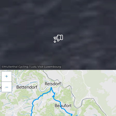
©
Mullerthal Cycling / Lutz, Visit Luxembourg
+
–