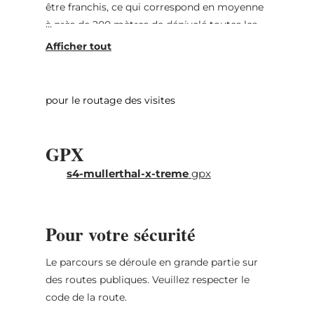
être franchis, ce qui correspond en moyenne
à près de 200 mètres de dénivelé toutes les
10 km. Les montées intenses et compactes
rendent ce parcours également très
exigeant. Au total, il faut affronter huit
montées plus ou moins difficiles. La montée
pour le routage des visites
la plus raide, avec une pente pouvant
atteindre 16 %, se situe au kilomètre 73 et
GPX
conduit de la vallée de la Sauer à Born vers
Boursdorf. Ce parcours est définitivement
s4-mullerthal-x-treme
gpx
recommandé uniquement aux cyclistes très
entraînés.
Pour votre sécurité
Le parcours se déroule en grande partie sur
des routes publiques. Veuillez respecter le
code de la route.