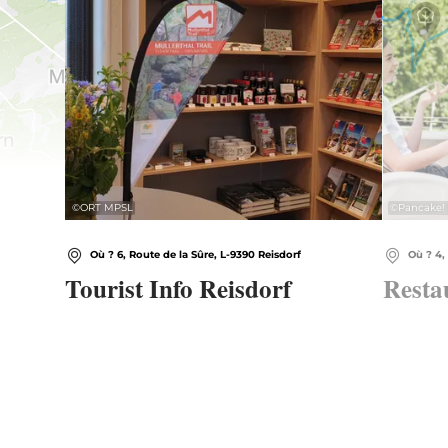
©
ORT MPSL
©
Pancake!
Où ? 6, Route de la Sûre, L-9390 Reisdorf
Où ? 4,
Tourist Info Reisdorf
Resta
Fermé
Ouvre à 08h30
Ferm
Tourist Info Reisdorf
Restaur
en savoir plus
en savoi