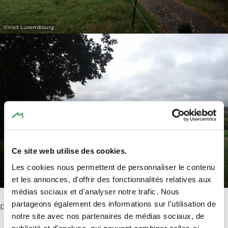
©
Visit Luxembourg
Ce site web utilise des cookies.
Les cookies nous permettent de personnaliser le contenu
et les annonces, d'offrir des fonctionnalités relatives aux
©
Visit Luxembourg
médias sociaux et d'analyser notre trafic. Nous
Veillez à activer les cookies au cas où vous ne verriez
partageons également des informations sur l'utilisation de
pas ce contenu.
notre site avec nos partenaires de médias sociaux, de
Modifier les paramètres des cookies
publicité et d'analyse, qui peuvent combiner celles-ci