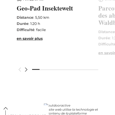
Geo-Pad Insektewelt
Parco
des ab
Distance
: 5,50 km
Waldb
Durée
: 1:20 h
Difficulté
: facile
Distanc
Durée
: 1
en savoir plus
Difficult
en savoir
Ce site web utilise la technologie et
le contenu de la plateforme